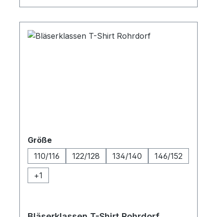
Celle HerzogstadtDa dieser Artikel
Individuell bedruckt ist, ist eine Rückgabe
oder Umtausch ausgeschlossen.
auswählen
Größe
110/116
122/128
134/140
146/152
+
1
Bläserklassen T-Shirt Rohrdorf