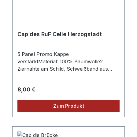
Cap des RuF Celle Herzogstadt
5 Panel Promo Kappe
verstärktMaterial: 100% Baumwolle2
Ziernähte am Schild, Schweißband aus
Baumwolle, Frontpanele leicht laminiert, 4
gestickte Luftlöcher,
Regulärer Preis:
8,00 €
KlettverschlussGrößen: one size inkl.
Aufdruck des VereinslogosVerkauf nur an
Vereinsmitglieder des Reit u. Fahrverein
Zum Produkt
Celle HerzogstadtDa dieser Artikel
Individuell bedruckt ist, ist eine Rückgabe
oder Umtausch ausgeschloss