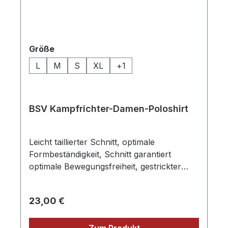
auswählen
Größe
L
M
S
XL
+
1
BSV Kampfrichter-Damen-Poloshirt
Leicht taillierter Schnitt, optimale
Formbeständigkeit, Schnitt garantiert
optimale Bewegungsfreiheit, gestrickter
Polokragen und Armbündchen,
Nackenband, Doppelnähte, weiß 95°
Regulärer Preis:
23,00 €
waschbar, trocknergeeignet,
Material: 220g/m², 100% gekämmte
ringgesponnene Baumwolle inkl. dem
Zum Produkt