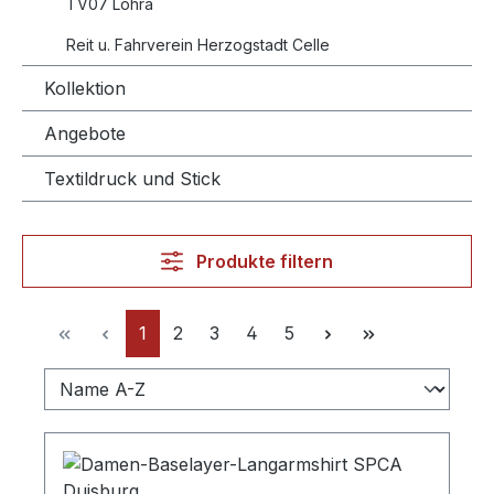
TV07 Lohra
Reit u. Fahrverein Herzogstadt Celle
Kollektion
Angebote
Textildruck und Stick
Produkte filtern
Seite
Seite
Seite
Seite
Seite
1
2
3
4
5