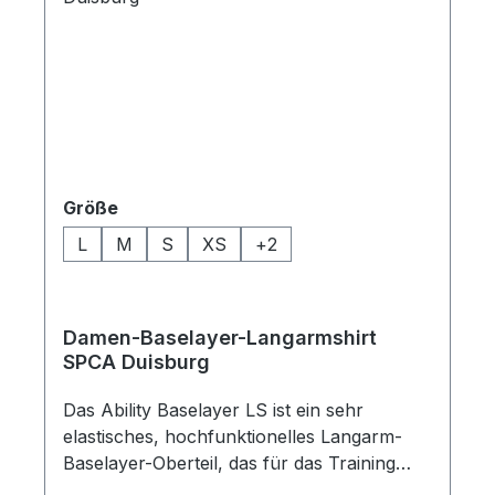
auswählen
Größe
L
M
S
XS
+
2
Damen-Baselayer-Langarmshirt
SPCA Duisburg
Das Ability Baselayer LS ist ein sehr
elastisches, hochfunktionelles Langarm-
Baselayer-Oberteil, das für das Training
oder unter dem Spieltrikot an kühlen