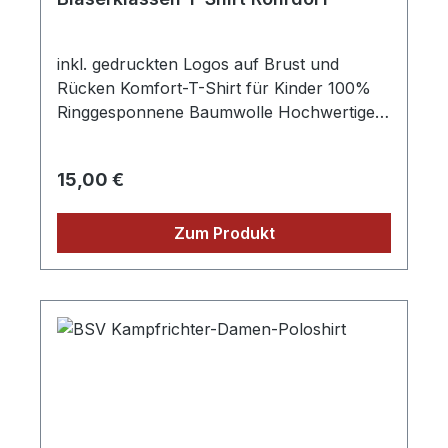
inkl. gedruckten Logos auf Brust und
Rücken Komfort-T-Shirt für Kinder 100%
Ringgesponnene Baumwolle Hochwertiger
Single-Jersey Rundhalsausschnitt mit
Elasthan Nackenband Seitennähte
Regulärer Preis:
15,00 €
Doppelnähte an Schultern, Hals- und
Armausschnitt
Zum Produkt