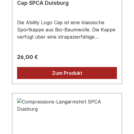
Cap SPCA Duisburg
Die Ability Logo Cap ist eine klassische
Sportkappe aus Bio-Baumwolle. Die Kappe
verfügt über eine strapazierfähige
Metallschnalle an der Rückseite zur
einfachen Größenanpassung • Bio-
Regulärer Preis:
26,00 €
Baumwolle • Metallschnalle zur
Größenanpassung Material: 100%
Baumwolleinkl. Aufdruck des
Zum Produkt
Vereinslogos Verkauf nur an Mitglieder der
SPCA Kanusport Duisburg e.V. 1922