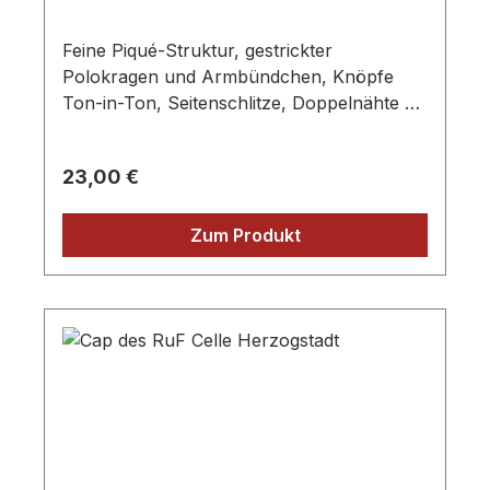
Feine Piqué-Struktur, gestrickter
Polokragen und Armbündchen, Knöpfe
Ton-in-Ton, Seitenschlitze, Doppelnähte an
Schultern und Armausschnitt, aufgesteppte
Brusttasche, 60° waschbar und
Regulärer Preis:
23,00 €
Formbeständig, Material: 200g/m², 100%
gekämmte ringgesponnene Baumwolle inkl.
dem Aufdruck des Kampfrichter Logos,
Zum Produkt
Verkauf nur an Mitglieder der Abteilung der
BSV Kampfrichter