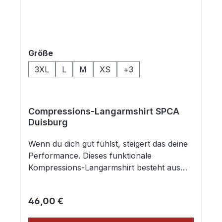
auswählen
Größe
3XL
L
M
XS
+
3
Compressions-Langarmshirt SPCA
Duisburg
Wenn du dich gut fühlst, steigert das deine
Performance. Dieses funktionale
Kompressions-Langarmshirt besteht aus
einem fortschrittlichen Body-Control-
Gewebe, das die Muskelkraft konzentriert
Regulärer Preis:
46,00 €
und zur optimalen Leistung beiträgt. Das
Ergebnis ist ein einzigartiges Gefühl, bei