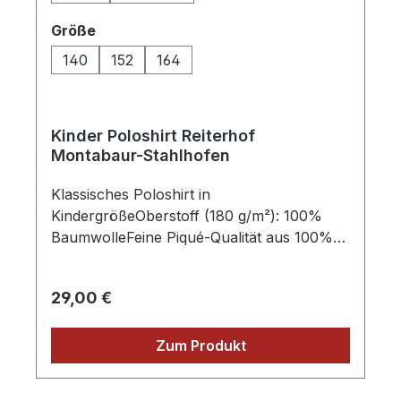
Größentabelle beachten:
https://www.weritex.com/groessentabelle-
auswählen
Größe
craft-vereinskleidung-kanuverein-
140
152
164
duisburg/spcagroesse
Kinder Poloshirt Reiterhof
Montabaur-Stahlhofen
Klassisches Poloshirt in
KindergrößeOberstoff (180 g/m²): 100%
BaumwolleFeine Piqué-Qualität aus 100%
gekämmter, ringgesponnener
BaumwolleGestrickter Polokragen und
Regulärer Preis:
29,00 €
ArmbündchenKnöpfe Ton in Ton,
Seitenschlitze inkl. gedrucktem Logo auf
dem RückenVerkauf nur an Mitglieder des
Zum Produkt
Reiterhofes Montabaur-Stahlhofen e.V.