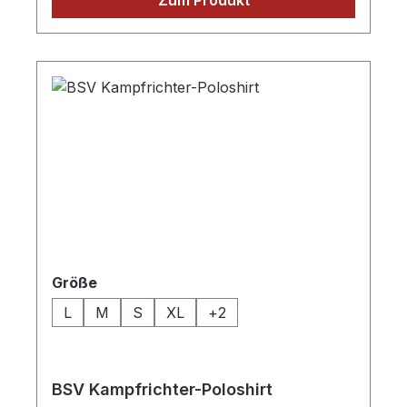
Aufdruck des Kampfrichter Logos, Verkauf
nur an Mitglieder der Abteilung der BSV
Kampfrichter
auswählen
Größe
L
M
S
XL
+
2
BSV Kampfrichter-Poloshirt